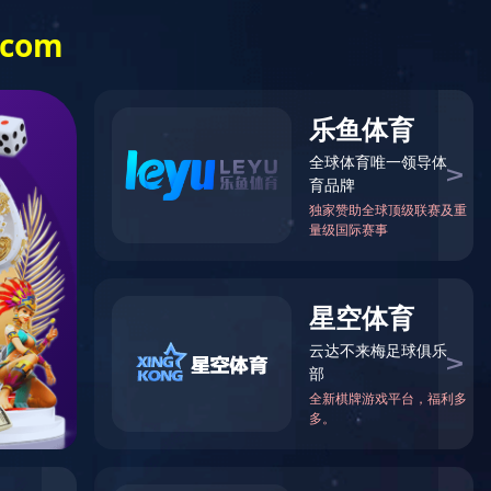
关于水总
|
加入收藏
|
触屏版
团
业务板块
信息公开
人才招聘