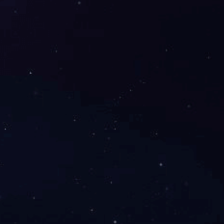
，最大跨度50.6米。采用上承式预应力砼拉杆拱式矩形渡槽、
等三种结构形式，设计输水流量16.3立方米/秒。
8
下一页
尾页