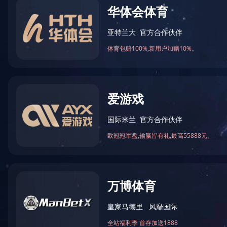
业务板块
工程建设
工程建设
开云集团官网-开云（中
国）
调水工程
流域治理、疏浚吹填工程
港航工程
市政公用工程
地基基础工程
机械制造
投资运营