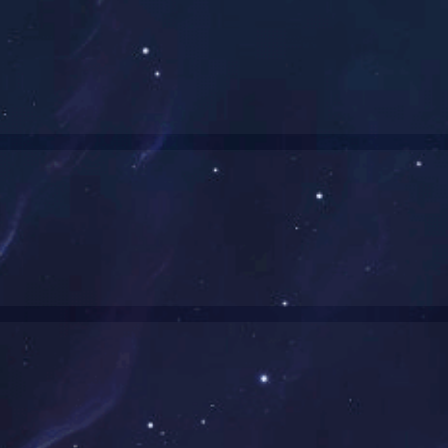
临朐县冶源水库
临朐县冶源水库：总库容 1.67 亿立方米，属大(2)型
沂水县跋山水库