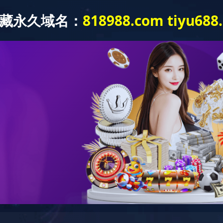
开云集团官网-
关于我们
新闻中心
党建群
开云（中国）