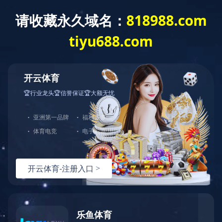
官网主页
党建主页
党建纪检
党务公
党建专栏
>>
上
党建专栏
党建纪检