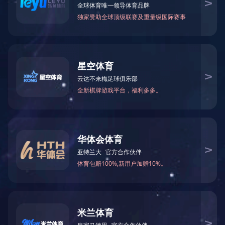
党务公开
总书记的人民情怀 | “
总书记的人民情怀 | 
上级精神
习近平：让愿担当、敢
学党章党规
国家主席习近平发表二
基层风采
群团资讯