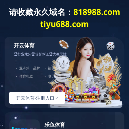
官网主页
党建主页
党建纪检
党务公
党建专栏
>>
上
党建专栏
习近平在加强
党建纪检