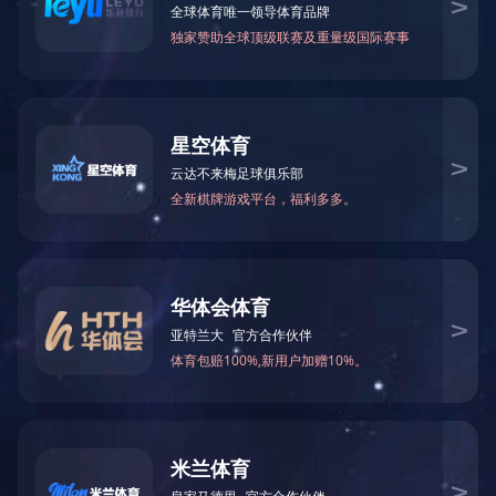
党务公开
中共中央总书
上级精神
基础研究座谈会并
有技术问题的总机
学党章党规
能力，进一步打牢
中共中央政治
基层风采
委、国务院副总理
座谈会上，科
上海市委书记陈吉
群团资讯
术研究院院长刘陈
科学家张平祥先后
在听取大家发
高度重视基础研究
国基础研究水平显
竞争更加聚焦基础
遇、应对挑战，切
效。