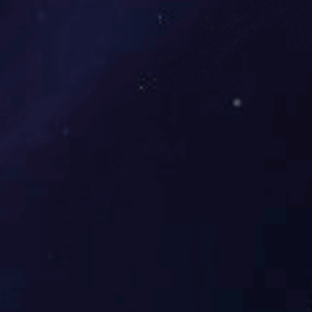
公
集体
为
政建
公
旱灾
4