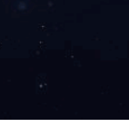
业务板块
/ABUSINESS UNIT
工程建
开云集团官
调水工程
流域治理
港航工程
机械制造
聊城莘县
日照莒县
杭州市临
关于我们
/ABOUT US