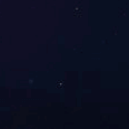
司
十二
情]
公
·劳
为
动
新时
看详