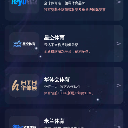
新闻中心
企业动态
企业动态
一线传真
通知公告
专题专栏
近日，山东省住房和城乡建设厅
平湖老湖区洪水相机南排工程、
作为山东省工程结构质量领域
质量达到省内一流水平的工程项
理水平，巩固了其行业标杆地位