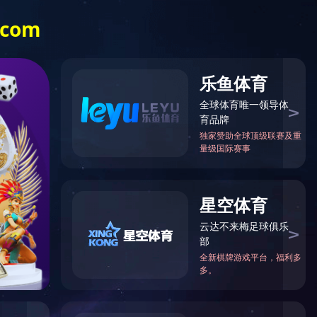
基层风采
群团资讯
2024-04-02
2024-03-08
动
2024-01-23