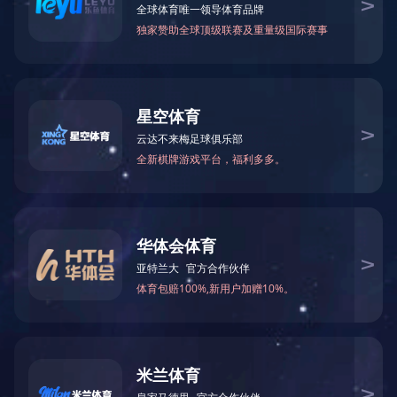
党务公开
上级精神
学党章党规
基层风采
群团资讯