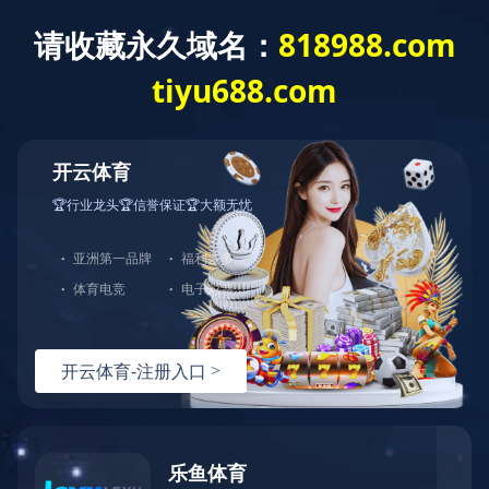
欢迎光临开云集团官网-开云（中国） 官方网站！
开云
开