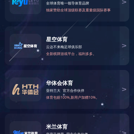
关于我们
董事长致辞
企业资信
公司概况
发展历程
企业资信