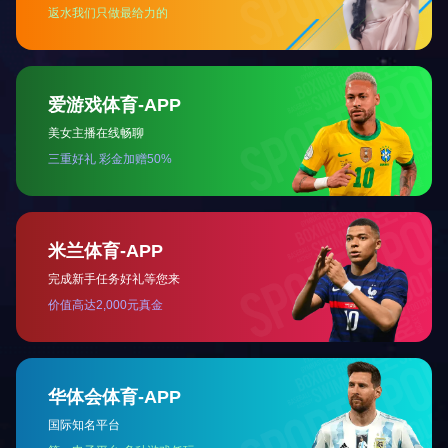
友情链接：