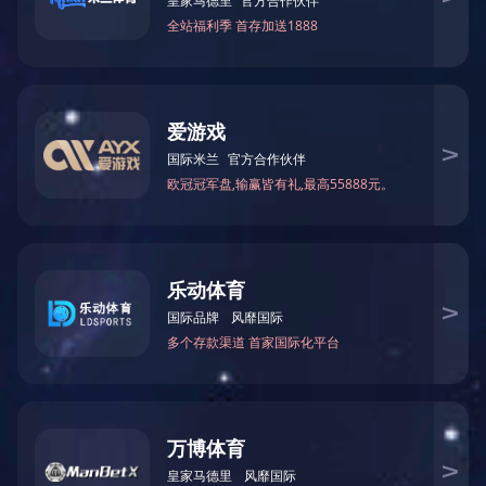
“一切盯着项目看，一切围着
堡、楼梯间及启闭机房等施工任