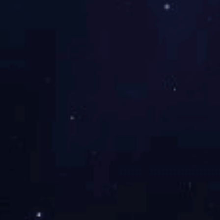
三、建筑劳务公
建筑劳务公司通过
排查公司办公楼和食
筑劳务公司及时采取