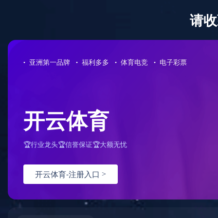
欢迎光临开云集团官网-开云（中国） 官方网站！