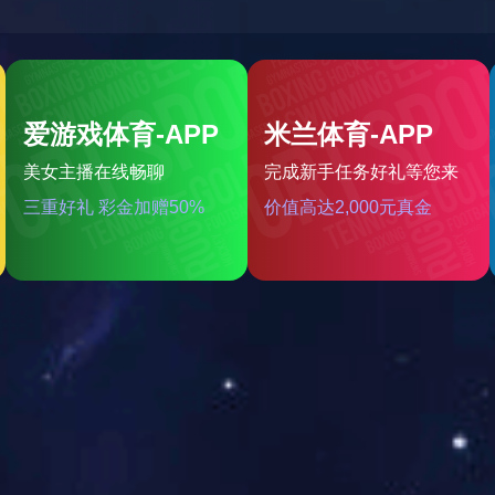
快速反应能力、救援综合作战能力、安全生产风险化解能力，进一步确保