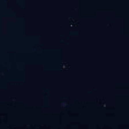
可行举措，立行立改，提高物业管理服务水平。4月份，全面
盖均有一定损坏，部分井盖已出现碎边、倾斜、错位现象，建
办公出行安全。