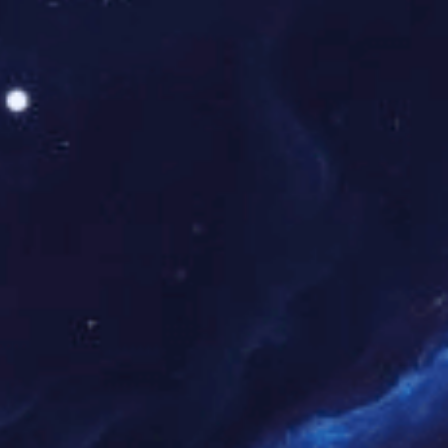
司
化落实“风险化解攻坚年”活动部署，以早发现、早预防、早举措为目标
项目施工情况，包括项目招采、劳务管理、机料管理等，同时根据项目反
彻查、风险可控、舆情稳定、措施明确，为公司高质量发展奠定坚实基础