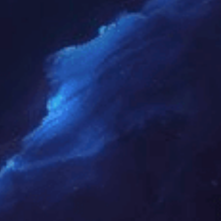
，公司领导班子带领2个检查组对14个在建项目开展风险排
馈及实地考察，摸排各项目是否存在资金风险、合同风险、涉
。