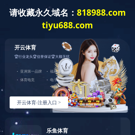
官网主页
党建主页
党建纪检
党务公
党建专栏
>>
基
党建专栏
公司党委委员
党建纪检