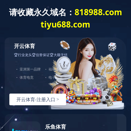
官网主页
党建主页
党建纪检
党务公
党建专栏
>>
学
党建专栏
党建纪检