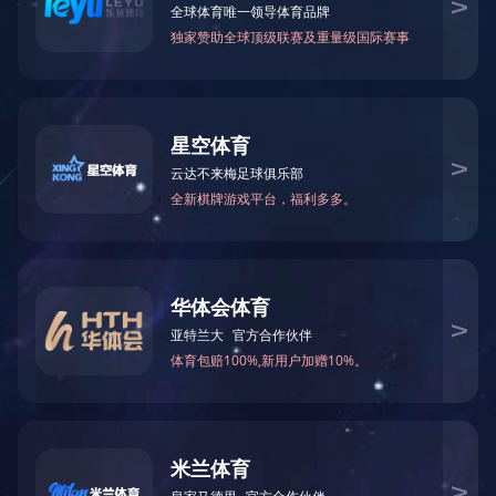
党务公开
上级精神
学党章党规
基层风采
群团资讯