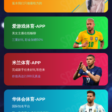
启迪智慧、砥
代。
第四条
党史
（一）学史
能、马克思主
从历史中寻经
定贯彻落实党
（二）学史
的信仰，对中
的信心，自觉
的坚定信仰者
（三）学史
忠诚的大德、
党、忠于人民