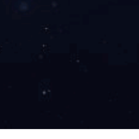
总书记关于党
党史的最新表
习近平同志为
第十二条
全
期、社会主义
新时期、中国
史、不怕牺牲
和把握党对中
马克思主义政
第十三条
学
坚持党的领导
坚持中国道路
坚持统一战线
第十四条
弘