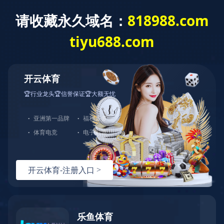
官网主页
党建主页
党建纪检
党务公
党建专栏
>>
学
党建专栏
中
党建纪检